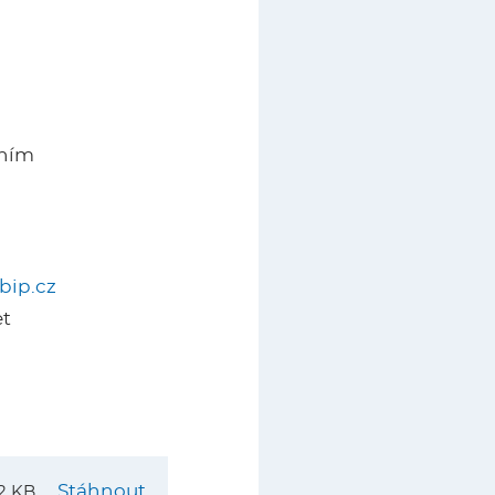
tním
bip.cz
et
Stáhnout
32 KB