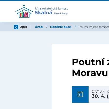
Zpět
Úvod
/
Poběhlé akce
/
Poutní zájezd farnos
Poutní 
Moravu
DATUM 
30. 4.