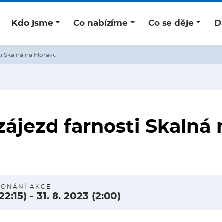
Kdo jsme
Co nabízíme
Co se děje
D
ti Skalná na Moravu
zájezd farnosti Skalná 
KONÁNÍ AKCE
(22:15)
-
31. 8. 2023
(2:00)