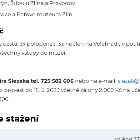
ýn, Štípu u Zlína a Provodov
zovice a Baťovo muzeum Zlín
č
á cesta, 3x polopenze, 3x nocleh na Velehradě v pou
všechny vstupy do muzeí.
ra Slezáka tel. 725 582 606
nebo na e-mail:
slezak@
o provést do 15. 5. 2023 včetně zálohy 2.000 Kč na úč
0800
e stažení
velikost 7