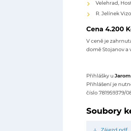
Velehrad, Host
R. Jelínek Vi
Cena 4.200 K
V ceně je zahrnut
domě Stojanov a 
Přihlášky u
Jaromí
Přihlášení je nutn
číslo 781959379/
Soubory k
Zájezd.pdf