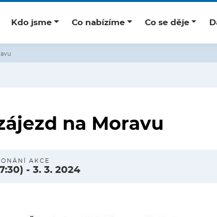
Kdo jsme
Co nabízíme
Co se děje
D
ravu
zájezd na Moravu
KONÁNÍ AKCE
17:30)
-
3. 3. 2024