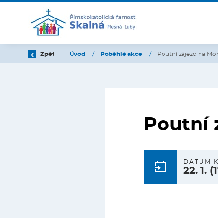
Zpět
Úvod
/
Poběhlé akce
/
Poutní zájezd na Mo
Poutní 
DATUM 
22. 1.
(