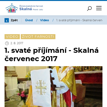
Zpět
Úvod
/
Video
/
1. svaté příjímání - Skalná červenec
VIDEO
ŽIVOT FARNOSTI
2. 8. 2017
1. svaté příjímání - Skalná
červenec 2017