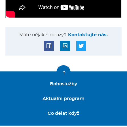
Máte nějaké dotazy?
Kontaktujte nás.
Bohoslužby
Aktuální program
Co dělat když