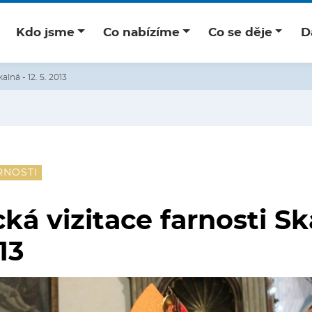
Kdo jsme
Co nabízíme
Co se děje
D
alná - 12. 5. 2013
RNOSTI
ká vizitace farnosti Sk
013