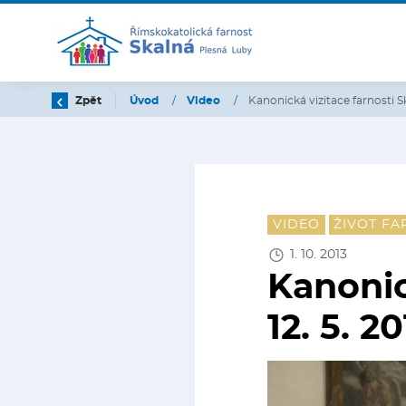
Zpět
Úvod
/
Video
/
Kanonická vizitace farnosti Sk
VIDEO
ŽIVOT FA
1. 10. 2013
Kanonic
12. 5. 2