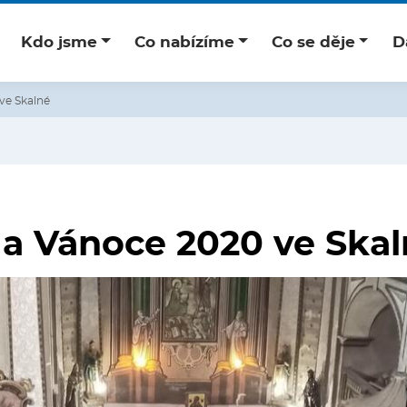
Kdo jsme
Co nabízíme
Co se děje
D
ve Skalné
a Vánoce 2020 ve Ska