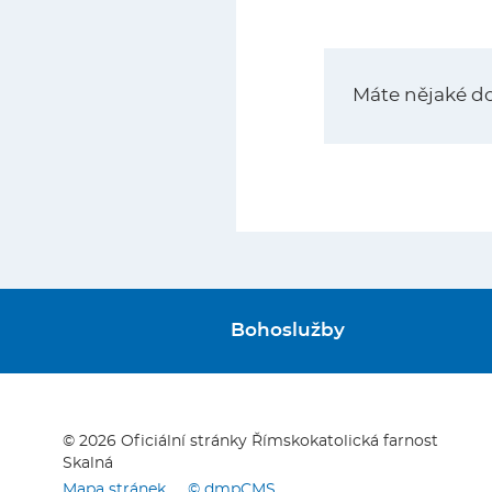
Máte nějaké d
Bohoslužby
© 2026 Oficiální stránky Římskokatolická farnost
Skalná
Mapa stránek
© dmpCMS