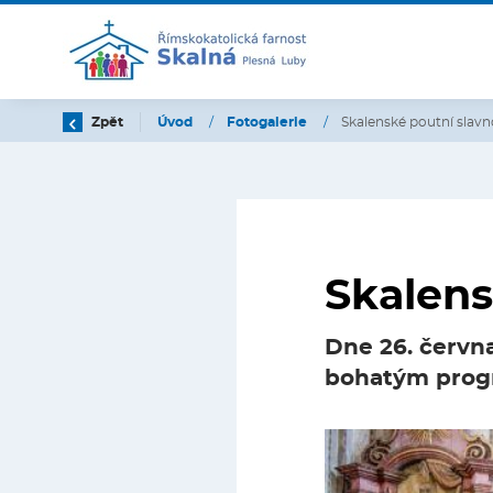
Zpět
Úvod
/
Fotogalerie
/
Skalenské poutní slavn
Skalens
Dne 26. června
bohatým pro