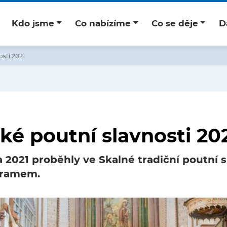
Kdo jsme
Co nabízíme
Co se děje
D
osti 2021
ké poutní slavnosti 20
 2021 proběhly ve Skalné tradiční poutní s
gramem.