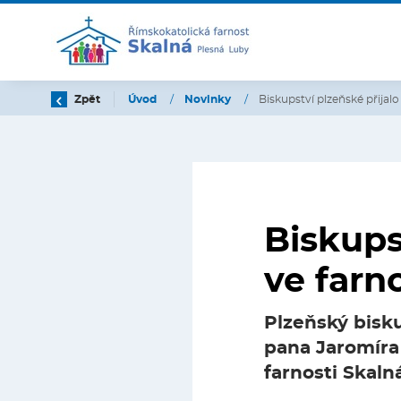
Zpět
Úvod
/
Novinky
/
Biskupství plzeňské přijalo
Biskups
ve farn
Plzeňský bisk
pana Jaromíra
farnosti Skaln