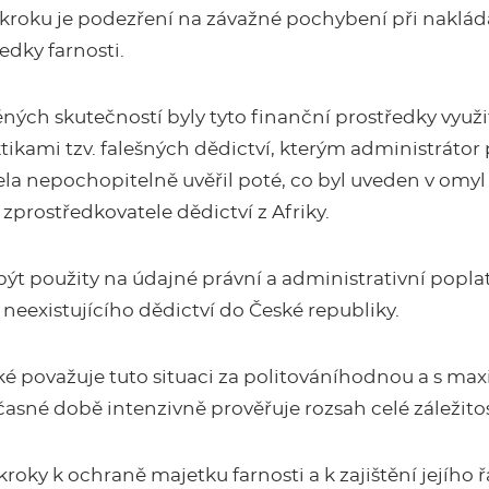
roku je podezření na závažné pochybení při naklád
edky farnosti.
ných skutečností byly tyto finanční prostředky využity
kami tzv. falešných dědictví, kterým administrátor
ela nepochopitelně uvěřil poté, co byl uveden v omy
 zprostředkovatele dědictví z Afriky.
být použity na údajné právní a administrativní popla
eexistujícího dědictví do České republiky.
ké považuje tuto situaci za politováníhodnou a s ma
časné době intenzivně prověřuje rozsah celé záležitos
roky k ochraně majetku farnosti a k zajištění jejího