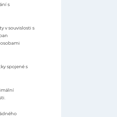
ání s
 v souvislosti s
 pan
l osobami
tky spojené s
ximální
ti.
 řádného