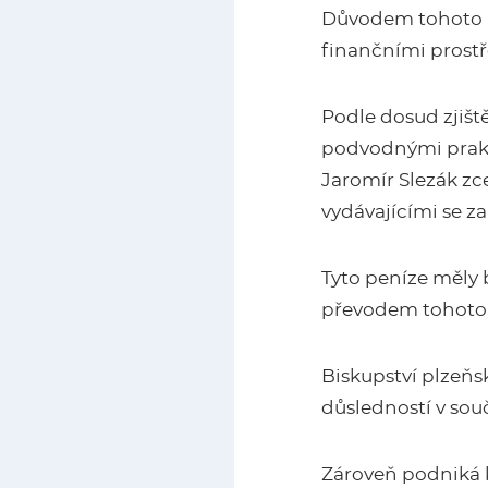
Důvodem tohoto k
finančními prostř
Podle dosud zjiště
podvodnými prakti
Jaromír Slezák zc
vydávajícími se za
Tyto peníze měly 
převodem tohoto n
Biskupství plzeňs
důsledností v sou
Zároveň podniká k