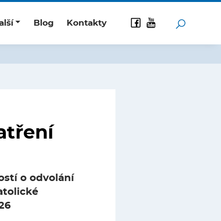
alší
Blog
Kontakty
atření
stí o odvolání
atolické
026