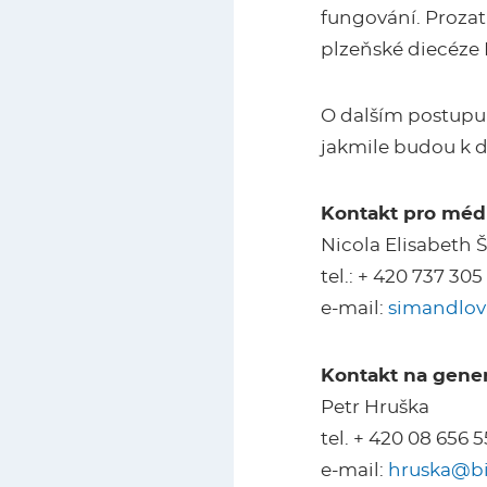
fungování. Prozat
plzeňské diecéze 
O dalším postupu 
jakmile budou k d
Kontakt pro médi
Nicola Elisabeth
tel.: + 420 737 305
e-mail:
simandlov
Kontakt na gener
Petr Hruška
tel. + 420 08 656 
e-mail:
hruska@bi