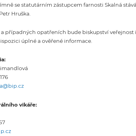
ímně se statutárním zástupcem farnosti Skalná stává
Petr Hruška.
a případných opatřeních bude biskupství veřejnost 
ispozici úplné a ověřené informace.
a:
 Šimandlová
 176
a@bip.cz
álního vikáře:
557
p.cz