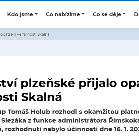
Kdo jsme
Co nabízíme
Co se děje
D
 opatření ve farnosti Skalná
tví plzeňské přijalo op
osti Skalná
up Tomáš Holub rozhodl s okamžitou platno
 Slezáka z funkce administrátora Římskok
á, rozhodnutí nabylo účinnosti dne 16. 1. 2